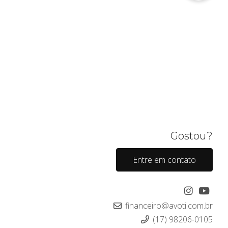
Gostou?
Entre em contato
financeiro@avoti.com.br
(17) 98206-0105