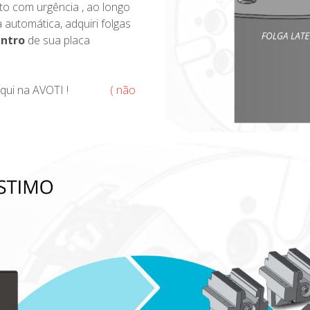
to com urgência , ao longo
 automática, adquiri folgas
entro
de sua placa
aca aqui na AVOTI !
( não