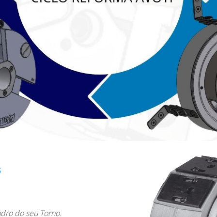
S
dro do seu Torno.