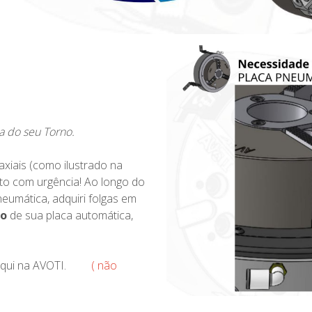
a do seu Torno.
axiais (como ilustrado na
to com urgência! Ao longo do
eumática, adquiri folgas em
ro
de sua placa automática,
ca aqui na AVOTI.
( não